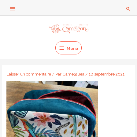
Aller
Au
Rech
au
dessus
contenu
Menu
de
l'en-
Menu
tête
Laisser un commentaire
/ Par
Came@Bea
/
18 septembre 2021