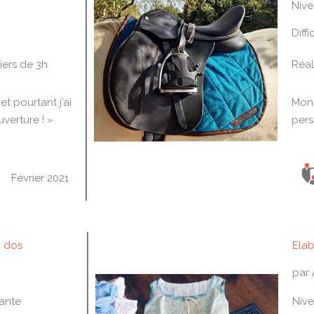
Nive
Diffi
N
o
iers de 3h
Réal
t
é
et pourtant j’ai
Mon 
3
uverture ! »
pers
s
u
r
5
Février 2021
à dos
Elab
par 
ante
Nive