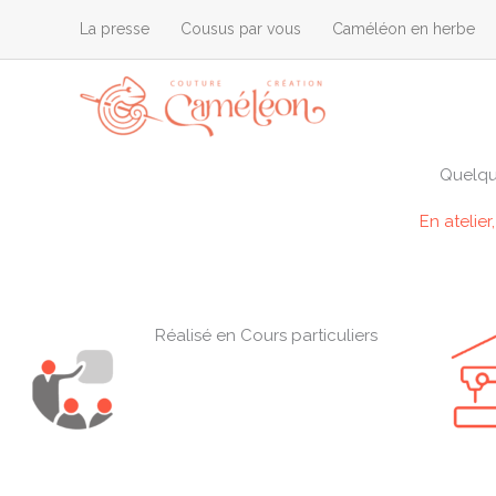
Aller
La presse
Cousus par vous
Caméléon en herbe
au
contenu
Quelque
En atelie
Réalisé en Cours particuliers