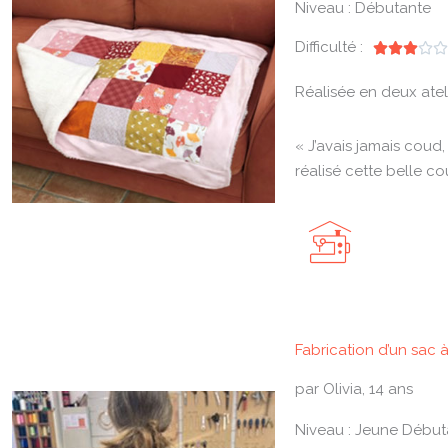
Niveau : Débutante
Difficulté :





Réalisée en deux atel
« J’avais jamais coud, 
réalisé cette belle co
Fabrication d’un sac 
par Olivia, 14 ans
Niveau : Jeune Début