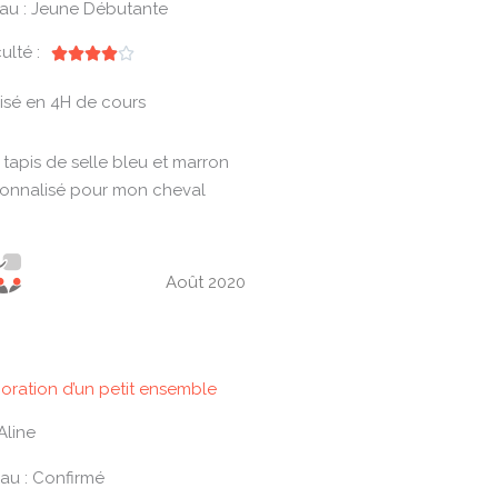
au : Jeune Débutante
culté :
N





o
isé en 4H de cours
t
é
tapis de selle bleu et marron
4
onnalisé pour mon cheval
s
u
r
5
Août 2020
oration d’un petit ensemble
Aline
au : Confirmé