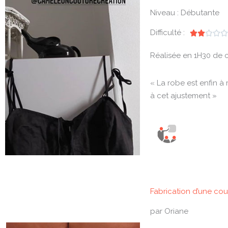
Niveau : Débutante
Difficulté :





Réalisée en 1H30 de 
« La robe est enfin à 
à cet ajustement »
Fabrication d’une cou
par Oriane