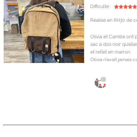
Difficulté :





Réalisé en 6H30 de c
Olivia et Camille ont 
sac à dos noir qu’ell
et refait en marron
Olivia n’avait jamais c