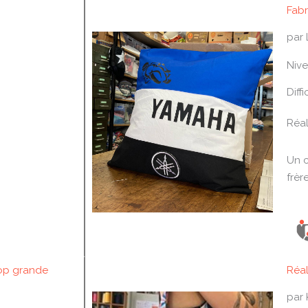
Fabr
par 
Nive
Diffi
Réal
Un c
frère
rop grande
Réal
par 