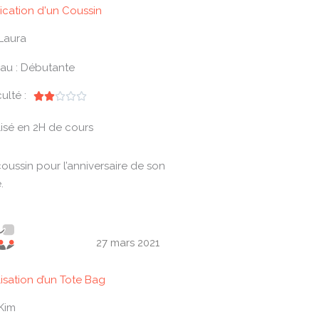
ication d'un Coussin
Laura
au : Débutante
culté :
N





o
isé en 2H de cours
t
é
oussin pour l’anniversaire de son
2
.
s
u
r
5
27 mars 2021
isation d’un Tote Bag
Kim