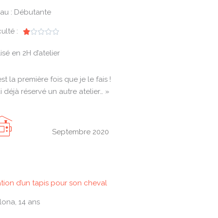
au : Débutante
culté :
N





o
isé en 2H d’atelier
t
é
est la première fois que je le fais !
1
’ai déjà réservé un autre atelier… »
s
u
r
5
Septembre 2020
tion d’un tapis pour son cheval
Ilona, 14 ans