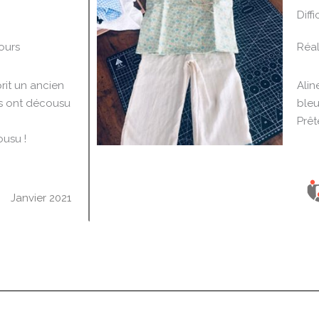
Diffi
N
o
ours
Réal
t
é
prit un ancien
Alin
5
es ont décousu
bleu
s
Prêt
u
ousu !
r
5
Janvier 2021