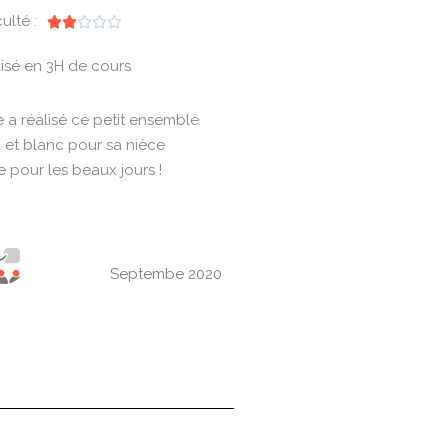
culté :
N





o
isé en 3H de cours
t
é
e a réalisé ce petit ensemble
2
 et blanc pour sa nièce
s
e pour les beaux jours !
u
r
5
Septembe 2020