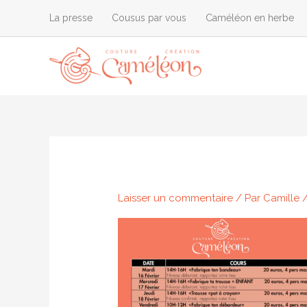
Aller
La presse
Cousus par vous
Caméléon en herbe
au
contenu
Laisser un commentaire
/ Par
Camille