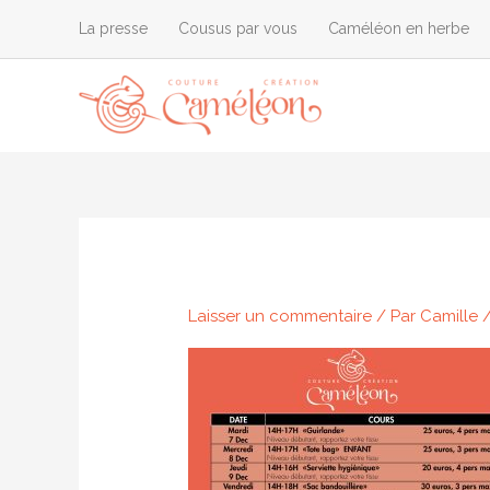
Aller
La presse
Cousus par vous
Caméléon en herbe
au
contenu
Laisser un commentaire
/ Par
Camille