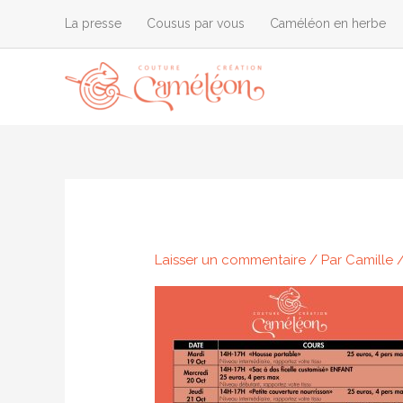
Aller
La presse
Cousus par vous
Caméléon en herbe
au
contenu
Laisser un commentaire
/ Par
Camille