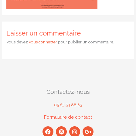
Laisser un commentaire
Vous devez
vous connecter
pour publier un commentaire.
Contactez-nous
05 63 54 88 83
Formulaire de contact
F
P
I
G
a
i
n
o