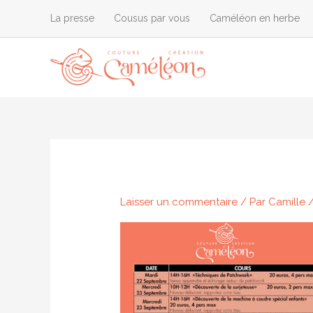
Aller
La presse
Cousus par vous
Caméléon en herbe
au
contenu
Laisser un commentaire
/ Par
Camille