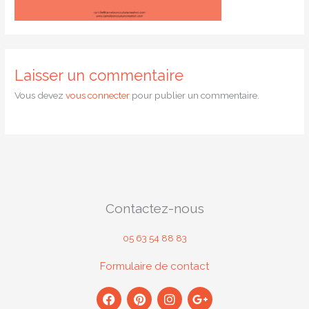
Laisser un commentaire
Vous devez
vous connecter
pour publier un commentaire.
Contactez-nous
05 63 54 88 83
Formulaire de contact
F
P
I
G
a
i
n
o