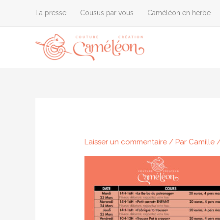
Aller
La presse
Cousus par vous
Caméléon en herbe
au
contenu
Laisser un commentaire
/ Par
Camille