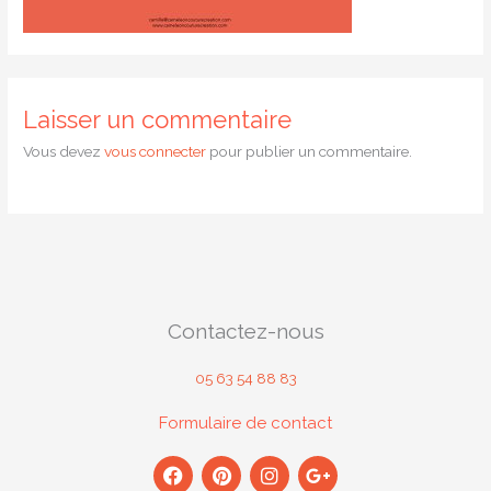
Laisser un commentaire
Vous devez
vous connecter
pour publier un commentaire.
Contactez-nous
05 63 54 88 83
Formulaire de contact
F
P
I
G
a
i
n
o