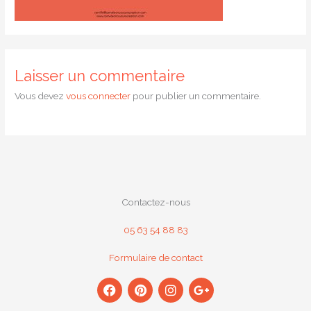
Laisser un commentaire
Vous devez
vous connecter
pour publier un commentaire.
Contactez-nous
05 63 54 88 83
Formulaire de contact
F
P
I
G
a
i
n
o
c
n
s
o