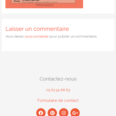
Laisser un commentaire
Vous devez
vous connecter
pour publier un commentaire.
Contactez-nous
05 63 54 88 83
Formulaire de contact
F
P
I
G
a
i
n
o