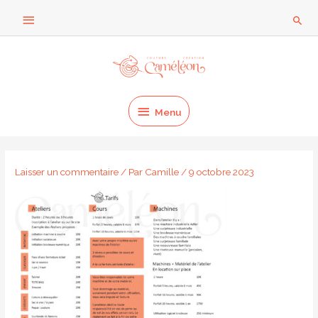
Aller
Au
Rech
au
dessus
contenu
Menu
de
l'en-
Menu
tête
Laisser un commentaire
/ Par
Camille
/
9 octobre 2023