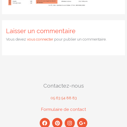
Laisser un commentaire
Vous devez
vous connecter
pour publier un commentaire.
Contactez-nous
05 63 54 88 83
Formulaire de contact
F
P
I
G
a
i
n
o