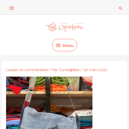
Aller
Au
Rech
au
dessus
contenu
Menu
de
l'en-
Menu
tête
Laisser un commentaire
/ Par
Came@Bea
/
30 mars 2021