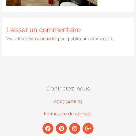
Laisser un commentaire
Vous devez
vous connecter
pour publier un commentaire.
Contactez-nous
05 63 54 88 83
Formulaire de contact
F
P
I
G
a
i
n
o