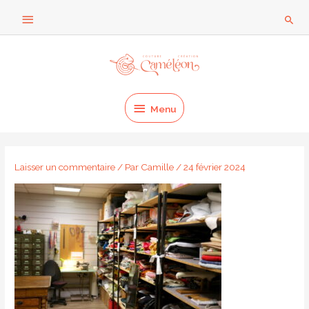
Aller
Au
Rech
au
dessus
contenu
Menu
de
l'en-
Menu
tête
Laisser un commentaire
/ Par
Camille
/
24 février 2024