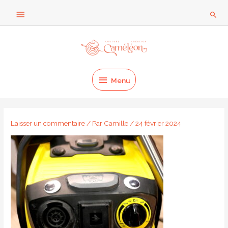
Aller
Au
Rech
au
dessus
contenu
Menu
de
l'en-
Menu
tête
Laisser un commentaire
/ Par
Camille
/
24 février 2024