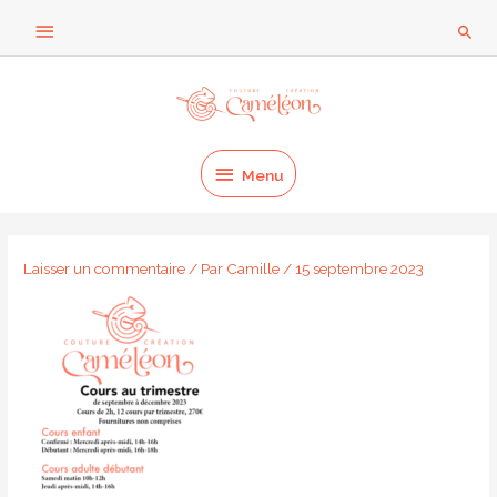
Aller
Au
Rech
au
dessus
contenu
Menu
de
l'en-
Menu
tête
Laisser un commentaire
/ Par
Camille
/
15 septembre 2023