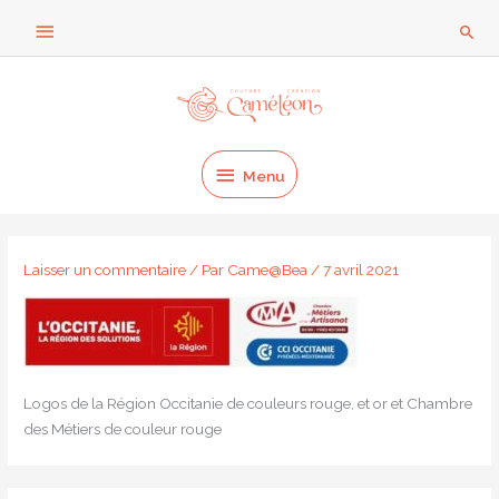
Aller
Au
Rech
au
dessus
contenu
Menu
de
l'en-
Menu
tête
Laisser un commentaire
/ Par
Came@Bea
/
7 avril 2021
Logos de la Région Occitanie de couleurs rouge, et or et Chambre
des Métiers de couleur rouge