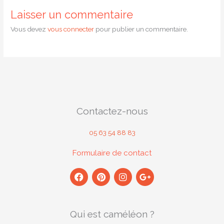
Laisser un commentaire
Vous devez
vous connecter
pour publier un commentaire.
Contactez-nous
05 63 54 88 83
Formulaire de contact
F
P
I
G
a
i
n
o
c
n
s
o
e
t
t
g
b
e
a
l
Qui est caméléon ?
o
r
g
e