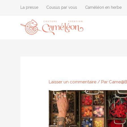
Aller
La presse
Cousus par vous
Caméléon en herbe
au
contenu
Laisser un commentaire
/ Par
Came@