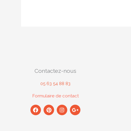
Contactez-nous
05 63 54 88 83
Formulaire de contact
F
P
I
G
a
i
n
o
c
n
s
o
e
t
t
g
b
e
a
l