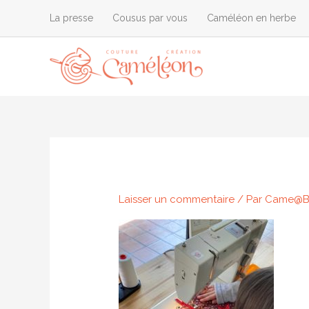
Aller
La presse
Cousus par vous
Caméléon en herbe
au
contenu
Laisser un commentaire
/ Par
Came@