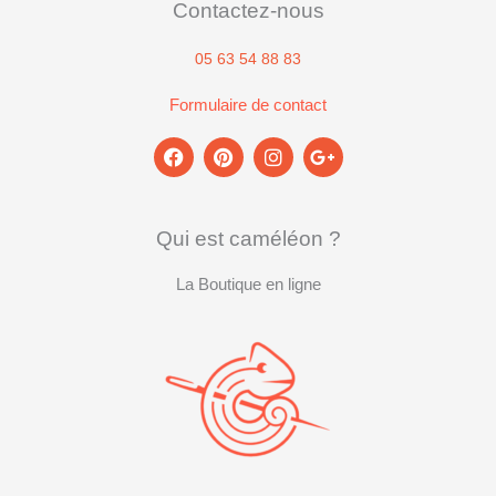
Contactez-nous
05 63 54 88 83
Formulaire de contact
F
P
I
G
a
i
n
o
c
n
s
o
e
t
t
g
b
e
a
l
Qui est caméléon ?
o
r
g
e
o
e
r
-
k
La Boutique en ligne
s
a
p
t
m
l
u
s
-
g