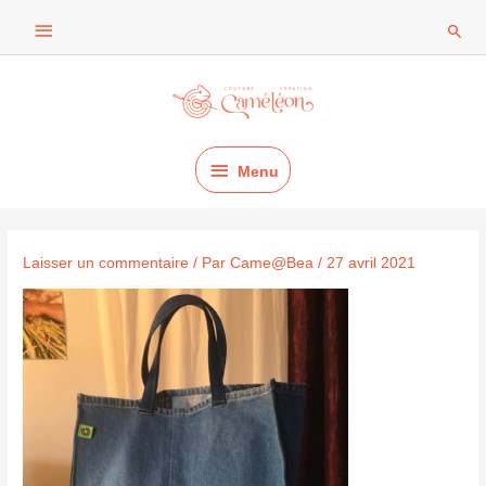
Aller
Au
Rech
au
dessus
contenu
Menu
de
l'en-
Menu
tête
Laisser un commentaire
/ Par
Came@Bea
/
27 avril 2021