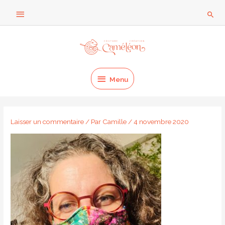
Aller
Au
Rech
au
dessus
contenu
Menu
de
l'en-
Menu
tête
Laisser un commentaire
/ Par
Camille
/
4 novembre 2020