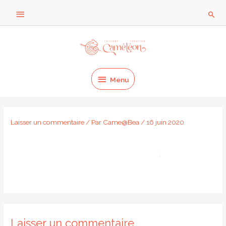
Aller
Au
Rech
au
dessus
contenu
Menu
de
l'en-
Menu
tête
Laisser un commentaire
/ Par
Came@Bea
/
16 juin 2020
Laisser un commentaire