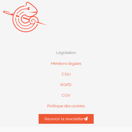
u
s
-
g
Législation
Mentions légales
CGU
RGPD
CGV
Politique des cookies
Recevoir la newsletter