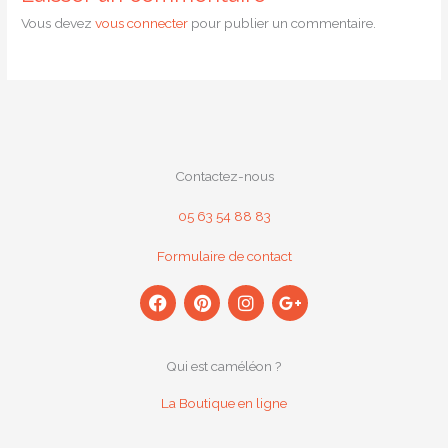
Vous devez
vous connecter
pour publier un commentaire.
Contactez-nous
05 63 54 88 83
Formulaire de contact
F
P
I
G
a
i
n
o
c
n
s
o
e
t
t
g
b
e
a
l
Qui est caméléon ?
o
r
g
e
o
e
r
-
La Boutique en ligne
k
s
a
p
t
m
l