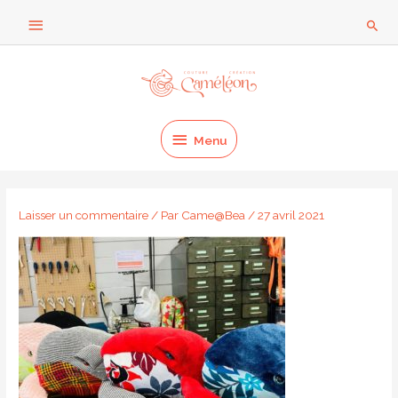
Aller
Au
Rech
au
dessus
contenu
Menu
de
l'en-
Menu
tête
Laisser un commentaire
/ Par
Came@Bea
/
27 avril 2021