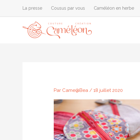
Aller
La presse
Cousus par vous
Caméléon en herbe
au
contenu
Par
Came@Bea
/
18 juillet 2020