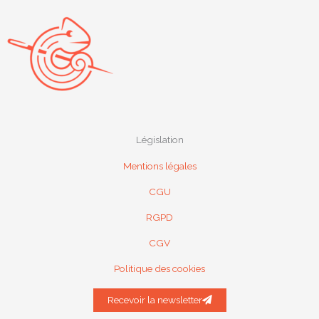
t
m
l
u
s
-
g
Législation
Mentions légales
CGU
RGPD
CGV
Politique des cookies
Recevoir la newsletter