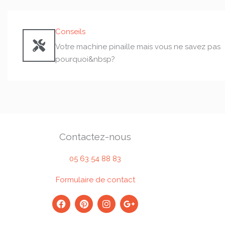
Conseils
Votre machine pinaille mais vous ne savez pas
pourquoi&nbsp?
Contactez-nous
05 63 54 88 83
Formulaire de contact
F
P
I
G
a
i
n
o
c
n
s
o