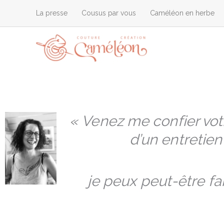
Aller
La presse
Cousus par vous
Caméléon en herbe
au
contenu
« Venez me confier vot
d’un entretien 
je peux peut-être fa