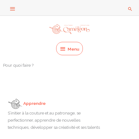
Aller
Au
Rech
au
dessus
contenu
Menu
de
l'en-
Menu
tête
Pour quoi faire ?
Apprendre
S’initier à la couture et au patronage, se
perfectionner, apprendre de nouvelles
techniques, développer sa créativité et ses talents​