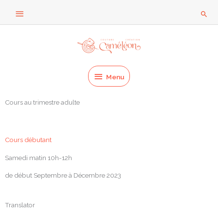
Aller
Au
Rech
au
dessus
contenu
Menu
de
l'en-
Menu
tête
Cours au trimestre adulte
Cours débutant
Samedi matin 10h-12h
de début Septembre à Décembre 2023
Translator