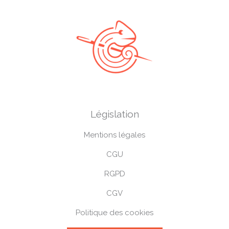
t
m
l
u
s
-
g
Législation
Mentions légales
CGU
RGPD
CGV
Politique des cookies