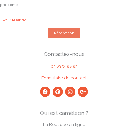
problème
Pour réserver
Réservation
Contactez-nous
05 63 54 88 83
Formulaire de contact
F
P
I
G
a
i
n
o
c
n
s
o
e
t
t
g
b
e
a
l
Qui est caméléon ?
o
r
g
e
o
e
r
-
k
s
a
p
La Boutique en ligne