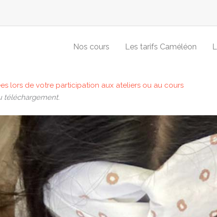
Nos cours
Les tarifs Caméléon
L
es lors de votre participation aux ateliers ou au cours
du téléchargement.