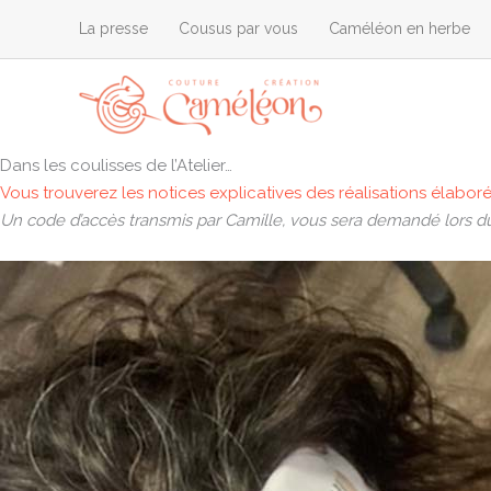
Aller
La presse
Cousus par vous
Caméléon en herbe
au
contenu
Dans les coulisses de l’Atelier…
Vous trouverez les notices explicatives des réalisations élaboré
Un code d’accès transmis par Camille, vous sera demandé lors 