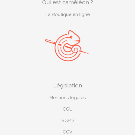
Qui est caméléon ?
o
r
g
e
o
e
r
-
k
s
a
p
La Boutique en ligne
t
m
l
u
s
-
g
Législation
Mentions légales
CGU
RGPD
CGV