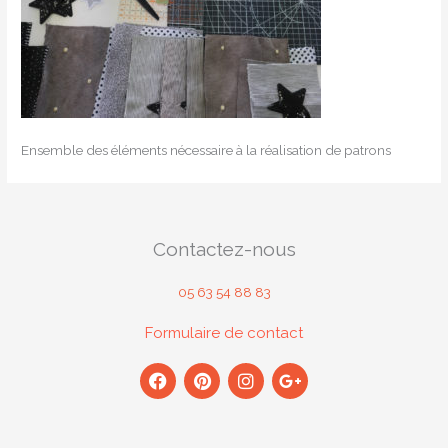
Ensemble des éléments nécessaire à la réalisation de patrons
Contactez-nous
05 63 54 88 83
Formulaire de contact
F
P
I
G
a
i
n
o
c
n
s
o
e
t
t
g
b
e
a
l