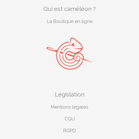
b
e
a
l
Qui est caméléon ?
o
r
g
e
o
e
r
-
k
s
a
p
La Boutique en ligne
t
m
l
u
s
-
g
Législation
Mentions légales
CGU
RGPD