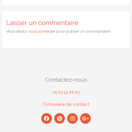
Laisser un commentaire
Vous devez
vous connecter
pour publier un commentaire.
Contactez-nous
05 63 54 88 83
Formulaire de contact
F
P
I
G
a
i
n
o
c
n
s
o
e
t
t
g