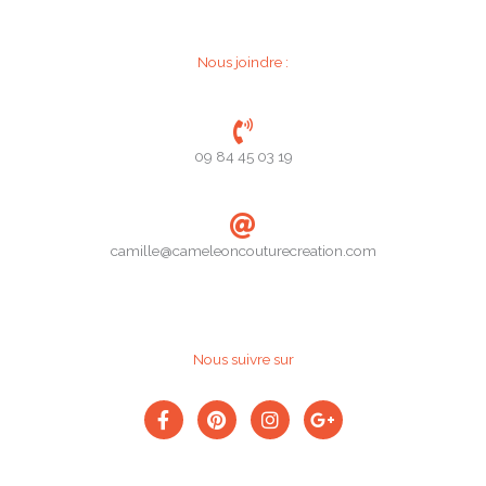
Nous joindre :
09 84 45 03 19
camille@cameleoncouturecreation.com
Nous suivre sur
F
P
I
G
a
i
n
o
c
n
s
o
e
t
t
g
b
e
a
l